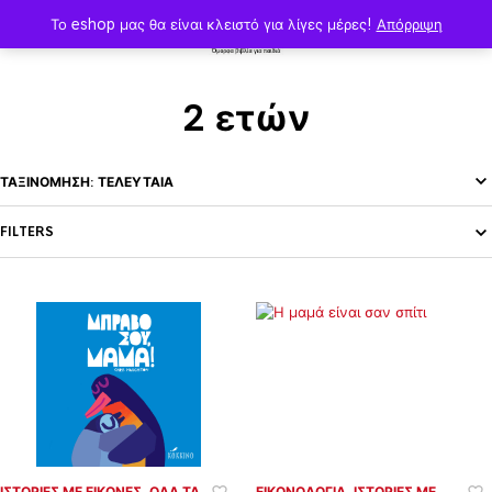
Το eshop μας θα είναι κλειστό για λίγες μέρες!
Απόρριψη
2 ετών
FILTERS