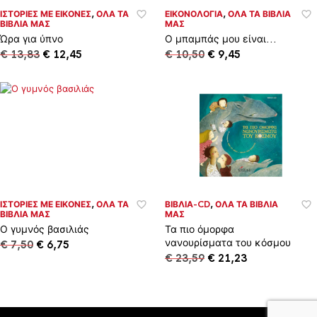
ΙΣΤΟΡΊΕΣ ΜΕ ΕΙΚΌΝΕΣ
,
ΌΛΑ ΤΑ
ΕΙΚΟΝΟΛΌΓΙΑ
,
ΌΛΑ ΤΑ ΒΙΒΛΊΑ
ΒΙΒΛΊΑ ΜΑΣ
ΜΑΣ
Ώρα για ύπνο
Ο μπαμπάς μου είναι…
Original
Η
Original
Η
€
13,83
€
12,45
€
10,50
€
9,45
price
τρέχουσα
price
τρέχουσα
was:
τιμή
was:
τιμή
€ 13,83.
είναι:
€ 10,50.
είναι:
€ 12,45.
€ 9,45.
ΙΣΤΟΡΊΕΣ ΜΕ ΕΙΚΌΝΕΣ
,
ΌΛΑ ΤΑ
ΒΙΒΛΊΑ-CD
,
ΌΛΑ ΤΑ ΒΙΒΛΊΑ
ΒΙΒΛΊΑ ΜΑΣ
ΜΑΣ
Ο γυμνός βασιλιάς
Τα πιο όμορφα
νανουρίσματα του κόσμου
Original
Η
€
7,50
€
6,75
price
τρέχουσα
Original
Η
€
23,59
€
21,23
was:
τιμή
price
τρέχουσα
€ 7,50.
είναι:
was:
τιμή
€ 6,75.
€ 23,59.
είναι:
€ 21,23.