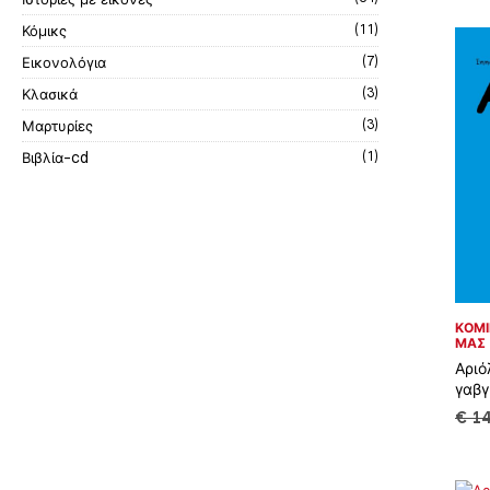
Κόμικς
(11)
Εικονολόγια
(7)
Κλασικά
(3)
Μαρτυρίες
(3)
Βιβλία-cd
(1)
ΚΌΜΙ
ΜΑΣ
Αριό
γαβγ
€
14