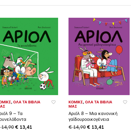
ΌΜΙΚΣ
,
ΌΛΑ ΤΑ ΒΙΒΛΊΑ
ΚΌΜΙΚΣ
,
ΌΛΑ ΤΑ ΒΙΒΛΊΑ
ΑΣ
ΜΑΣ
ριόλ 9 – Τα
Αριόλ 8 – Μια κανονική
ουνελόδοντα
γαϊδουροοικογένεια
Original
Η
Original
Η
€
14,90
€
13,41
€
14,90
€
13,41
price
τρέχουσα
price
τρέχουσα