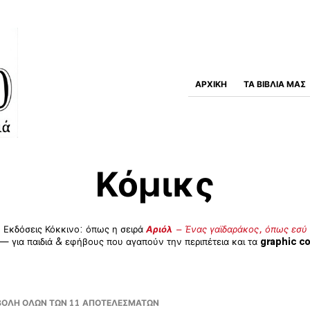
ΑΡΧΙΚΉ
ΤΑ ΒΙΒΛΊΑ ΜΑΣ
Κόμικς
 Εκδόσεις Κόκκινο: όπως η σειρά
Αριόλ
– Ένας γαϊδαράκος, όπως εσύ 
— για παιδιά & εφήβους που αγαπούν την περιπέτεια και τα
graphic co
SORTED
ΟΛΉ ΌΛΩΝ ΤΩΝ 11 ΑΠΟΤΕΛΕΣΜΆΤΩΝ