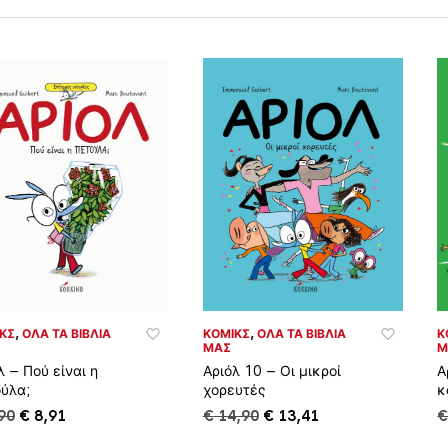
BY
LATEST
ΚΣ
,
ΌΛΑ ΤΑ ΒΙΒΛΊΑ
ΚΌΜΙΚΣ
,
ΌΛΑ ΤΑ ΒΙΒΛΊΑ
Κ
ΜΑΣ
Μ
λ – Πού είναι η
Αριόλ 10 – Οι μικροί
Α
ύλα;
χορευτές
κ
Original
Η
Original
Η
90
€
8,91
€
14,90
€
13,41
price
τρέχουσα
price
τρέχουσα