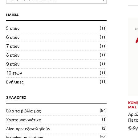
ΗΛΙΚΊΑ
5 ετών
(11)
6 ετών
(11)
7 ετών
(11)
8 ετών
(11)
9 ετών
(11)
10 ετών
(11)
Ενήλικες
(11)
ΣΥΛΛΟΓΈΣ
ΚΌΜΙ
ΜΑΣ
Όλα τα βιβλία μας
(54)
Αριό
Πετο
Χριστουγεννιάτικο
(1)
€
9,
Λίγο πριν εξαντληθούν
(2)
Ιστορίες με εικόνες
(34)