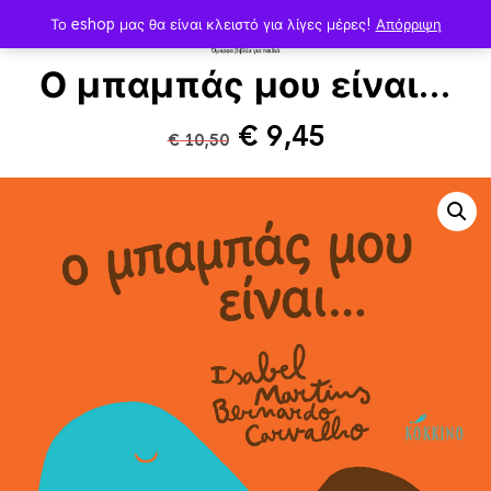
Το eshop μας θα είναι κλειστό για λίγες μέρες!
Απόρριψη
Ο μπαμπάς μου είναι…
Original
Η
€
9,45
€
10,50
price
τρέχουσα
was:
τιμή
€ 10,50.
είναι:
€ 9,45.