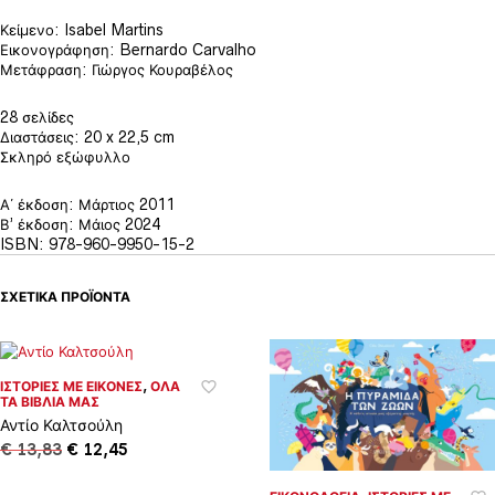
Κείμενο: Isabel Martins
Εικονογράφηση: Bernardo Carvalho
Μετάφραση: Γιώργος Κουραβέλος
28 σελίδες
Διαστάσεις: 20 x 22,5 cm
Σκληρό εξώφυλλο
Α΄ έκδοση: Μάρτιος 2011
Β’ έκδοση: Μάιος 2024
ISBN: 978-960-9950-15-2
ΣΧΕΤΙΚΆ ΠΡΟΪΌΝΤΑ
ΙΣΤΟΡΊΕΣ ΜΕ ΕΙΚΌΝΕΣ
,
ΌΛΑ
ΤΑ ΒΙΒΛΊΑ ΜΑΣ
Αντίο Καλτσούλη
Original
Η
€
13,83
€
12,45
price
τρέχουσα
was:
τιμή