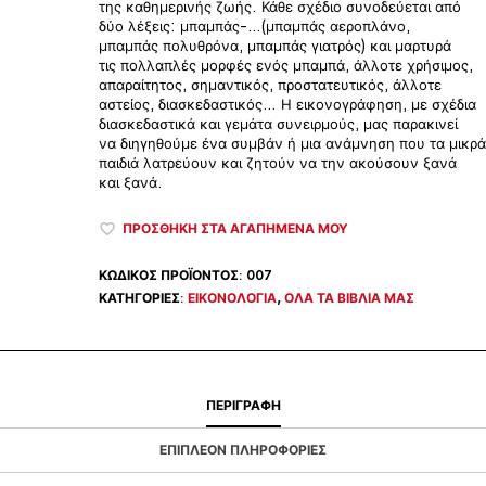
της καθημερινής ζωής. Κάθε σχέδιο συνοδεύεται από
δύο λέξεις: μπαμπάς-…(μπαμπάς αεροπλάνο,
μπαμπάς πολυθρόνα, μπαμπάς γιατρός) και μαρτυρά
τις πολλαπλές μορφές ενός μπαμπά, άλλοτε χρήσιμος,
απαραίτητος, σημαντικός, προστατευτικός, άλλοτε
αστείος, διασκεδαστικός… Η εικονογράφηση, με σχέδια
διασκεδαστικά και γεμάτα συνειρμούς, μας παρακινεί
να διηγηθούμε ένα συμβάν ή μια ανάμνηση που τα μικρά
παιδιά λατρεύουν και ζητούν να την ακούσουν ξανά
και ξανά.
ΠΡΟΣΘΉΚΗ ΣΤΑ ΑΓΑΠΗΜΈΝΑ ΜΟΥ
ΚΩΔΙΚΌΣ ΠΡΟΪΌΝΤΟΣ:
007
ΚΑΤΗΓΟΡΊΕΣ:
ΕΙΚΟΝΟΛΌΓΙΑ
,
ΌΛΑ ΤΑ ΒΙΒΛΊΑ ΜΑΣ
ΠΕΡΙΓΡΑΦΉ
ΕΠΙΠΛΈΟΝ ΠΛΗΡΟΦΟΡΊΕΣ